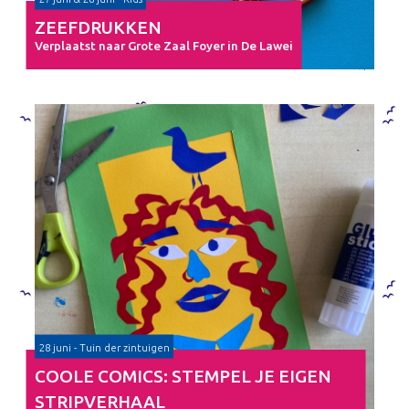
ZEEFDRUKKEN
Verplaatst naar Grote Zaal Foyer in De Lawei
28 juni - Tuin der zintuigen
COOLE COMICS: STEMPEL JE EIGEN
STRIPVERHAAL