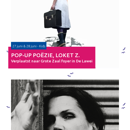
27 juni & 28 juni - Kids
POP-UP POËZIE, LOKET Z.
Verplaatst naar Grote Zaal foyer in De Lawei