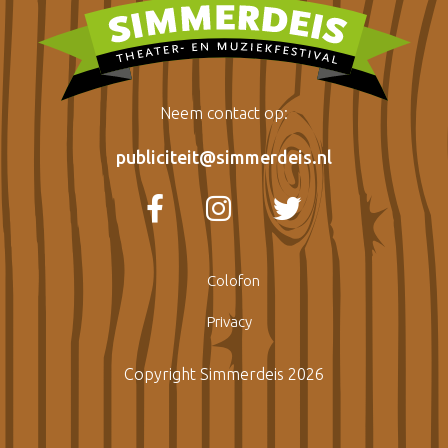
Neem contact op:
publiciteit@simmerdeis.nl
Colofon
Privacy
Copyright Simmerdeis 2026