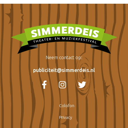
Neem contact op:
publiciteit@simmerdeis.nl
Colofon
Privacy