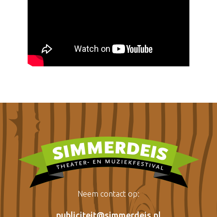
Neem contact op:
publiciteit@simmerdeis.nl