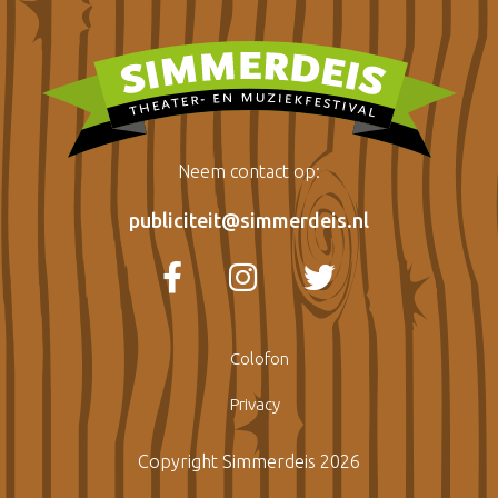
Neem contact op:
publiciteit@simmerdeis.nl
Colofon
Privacy
Copyright Simmerdeis 2026