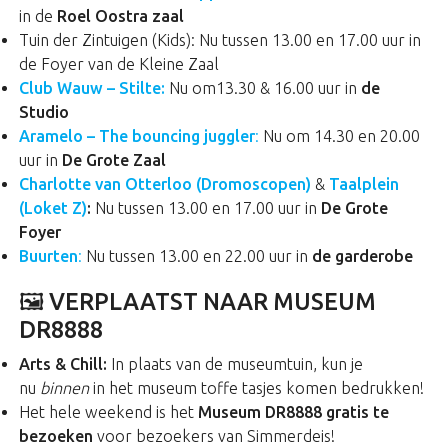
in de
Roel Oostra zaal
Tuin der Zintuigen (Kids): Nu tussen 13.00 en 17.00 uur in
de Foyer van de Kleine Zaal
Club Wauw – Stilte:
Nu om13.30 & 16.00 uur in
de
Studio
Aramelo – The bouncing juggler
:
Nu om 14.30 en 20.00
uur in
De Grote Zaal
Charlotte van Otterloo (Dromoscopen)
&
Taalplein
(Loket Z)
:
Nu tussen 13.00 en 17.00 uur in
De Grote
Foyer
Buurten
:
Nu tussen 13.00 en 22.00 uur in
de garderobe
🖼️ VERPLAATST NAAR MUSEUM
DR8888
Arts & Chill:
In plaats van de museumtuin, kun je
nu
binnen
in het museum toffe tasjes komen bedrukken!
Het hele weekend is het
Museum DR8888 gratis te
bezoeken
voor bezoekers van Simmerdeis!