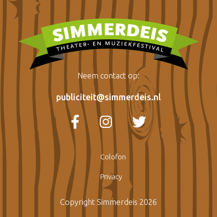
Neem contact op:
publiciteit@simmerdeis.nl
Colofon
Privacy
Copyright Simmerdeis 2026